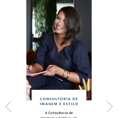
DE
CONSULTORIA DE
C
O
IMAGEM E ESTILO
A Consultoria de
Análi