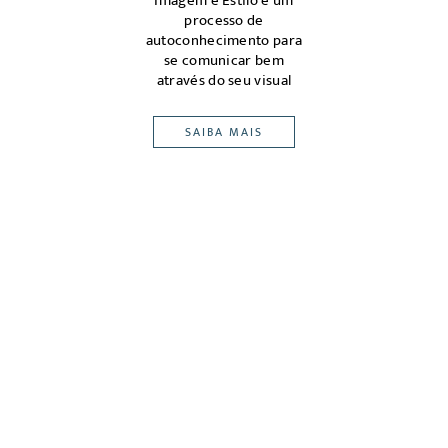
magem
Imagem e Estilo é um
m ou
processo de
ena
edes,
autoconhecimento para
atrav
eu
se comunicar bem
pont
-alvo
através do seu visual
SAIBA MAIS