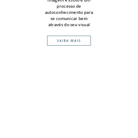
magem
Imagem e Estilo é um
m ou
processo de
ena
edes,
autoconhecimento para
atrav
eu
se comunicar bem
pont
-alvo
através do seu visual
SAIBA MAIS