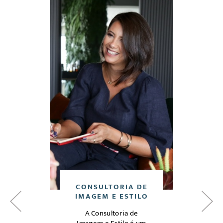
DE
CONSULTORIA DE
C
O
IMAGEM E ESTILO
A Consultoria de
Análi