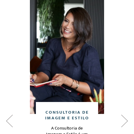
DE
CONSULTORIA DE
C
O
IMAGEM E ESTILO
A Consultoria de
Análi