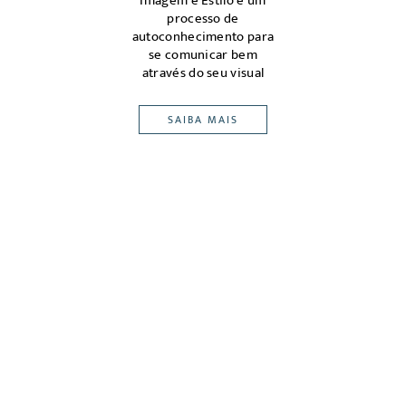
magem
Imagem e Estilo é um
m ou
processo de
ena
edes,
autoconhecimento para
atrav
eu
se comunicar bem
pont
-alvo
através do seu visual
SAIBA MAIS