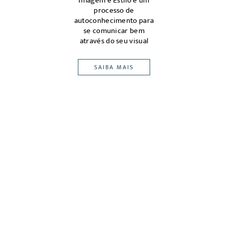
magem
Imagem e Estilo é um
m ou
processo de
ena
edes,
autoconhecimento para
atrav
eu
se comunicar bem
pont
-alvo
através do seu visual
SAIBA MAIS