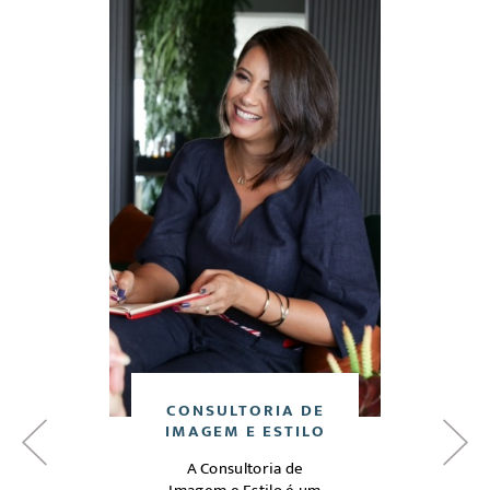
DE
CONSULTORIA DE
C
O
IMAGEM E ESTILO
A Consultoria de
Análi