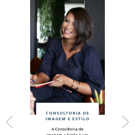
DE
CONSULTORIA DE
C
O
IMAGEM E ESTILO
A Consultoria de
Análi