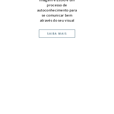
magem
Imagem e Estilo é um
m ou
processo de
ena
edes,
autoconhecimento para
atrav
eu
se comunicar bem
pont
-alvo
através do seu visual
SAIBA MAIS