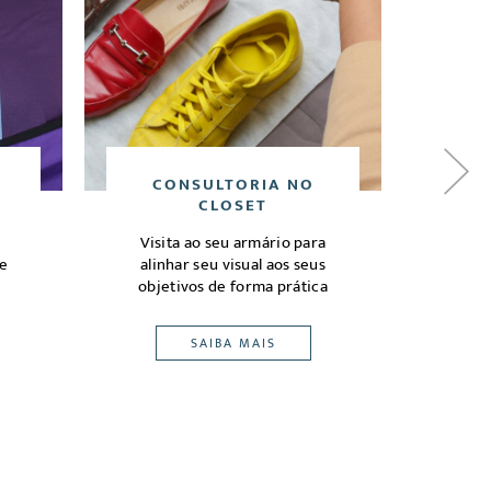
CONSULTORIA NO
MA
CLOSET
Sua
Visita ao seu armário para
clim
le
alinhar seu visual aos seus
pass
objetivos de forma prática
de
peso
SAIBA MAIS