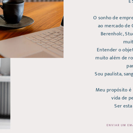
E
O sonho de empre
ao mercado de C
Berenholc, Stu
muit
Entender o obje
muito além de r
pa
Sou paulista, sa
Meu propósito é t
vida de p
Ser esta
ENVIAR UM EM