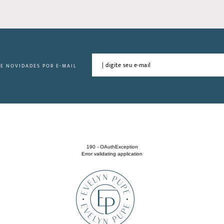
 E NOVIDADES POR E-MAIL
190 - OAuthException
Error validating application