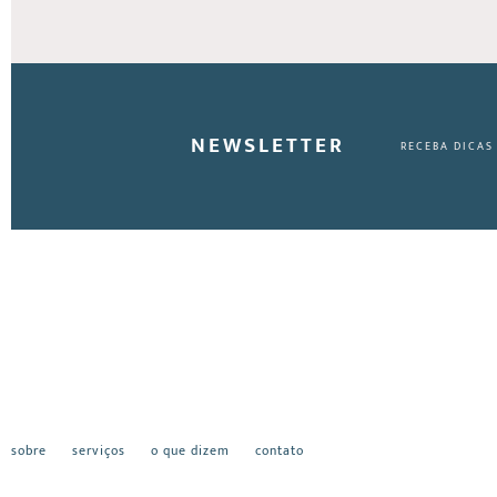
NEWSLETTER
RECEBA DICAS
sobre
serviços
o que dizem
contato