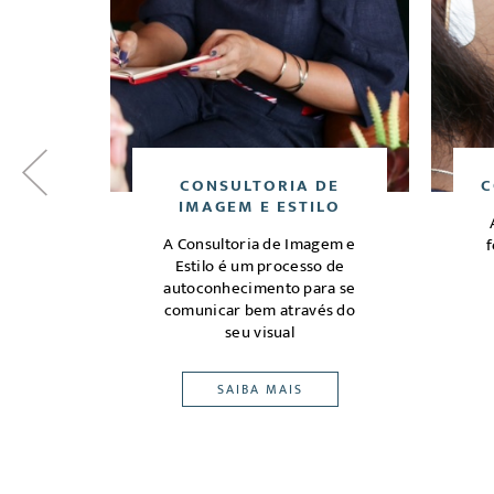
E
CONSULTORIA DE
C
IMAGEM E ESTILO
ia de
A Consultoria de Imagem e
f
magem
Estilo é um processo de
edes,
autoconhecimento para se
ivo e
comunicar bem através do
seu visual
SAIBA MAIS