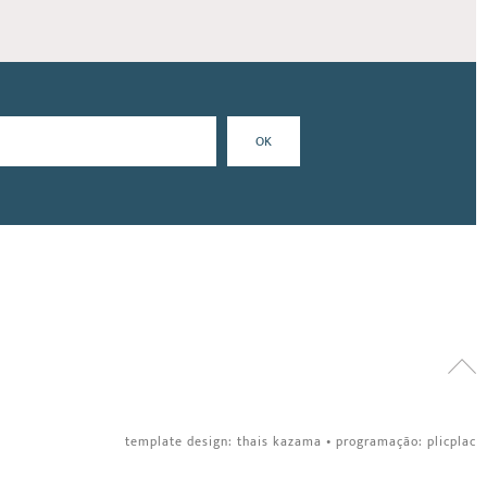
template design:
thais kazama
•
programação:
plicplac